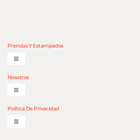
Prendas Y Estampados
Toggle
Navigation
¿Que buscas?
Nosotros
Toggle
Estampados
Navigation
¿Que buscas?
Política De Privacidad
Bordados
Toggle
Estampados
Navigation
¿Que buscas?