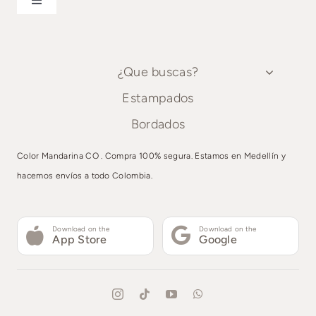
Toggle
Estampados
Navigation
¿Que buscas?
Bordados
¿Que buscas?
Estampados
Estampados
Bordados
Bordados
Color Mandarina CO . Compra 100% segura. Estamos en Medellín y
hacemos envíos a todo Colombia.
Download on the
Download on the
App Store
Google