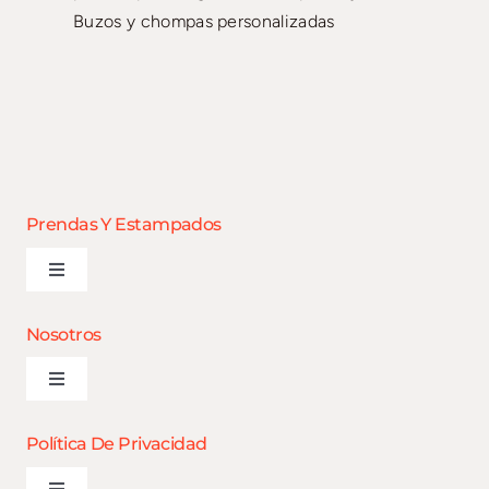
Buzos y chompas personalizadas
Prendas Y Estampados
Toggle
Navigation
¿Que buscas?
Nosotros
Toggle
Estampados
Navigation
¿Que buscas?
Política De Privacidad
Bordados