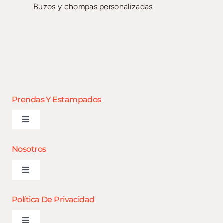
Buzos y chompas personalizadas
Prendas Y Estampados
Toggle
Navigation
¿Que buscas?
Nosotros
Toggle
Estampados
Navigation
¿Que buscas?
Política De Privacidad
Bordados