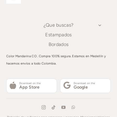
Toggle
Estampados
Navigation
¿Que buscas?
Bordados
¿Que buscas?
Estampados
Estampados
Bordados
Bordados
Color Mandarina CO . Compra 100% segura. Estamos en Medellín y
hacemos envíos a todo Colombia.
Download on the
Download on the
App Store
Google